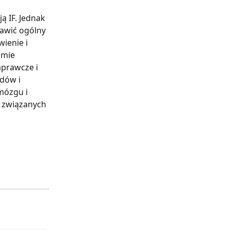
ą IF. Jednak 
rawić ogólny 
ienie i 
omie 
prawcze i 
dów i 
mózgu i 
 związanych 