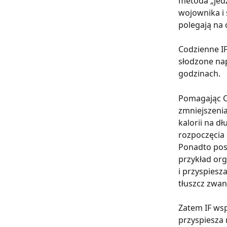
metoda „jedz
wojownika i 
polegają na 
Codzienne IF
słodzone nap
godzinach.
Pomagając C
zmniejszenia
kalorii na d
rozpoczęcia 
Ponadto pos
przykład or
i przyspiesz
tłuszcz zwan
Zatem IF wsp
przyspiesza