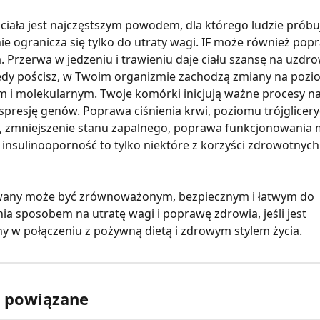
ciała jest najczęstszym powodem, dla którego ludzie próbuj
 nie ogranicza się tylko do utraty wagi. IF może również pop
. Przerwa w jedzeniu i trawieniu daje ciału szansę na uzdrow
edy pościsz, w Twoim organizmie zachodzą zmiany na pozi
i molekularnym. Twoje komórki inicjują ważne procesy na
spresję genów. Poprawa ciśnienia krwi, poziomu trójglicery
u, zmniejszenie stanu zapalnego, poprawa funkcjonowania 
insulinooporność to tylko niektóre z korzyści zdrowotnych
wany może być zrównoważonym, bezpiecznym i łatwym do 
ia sposobem na utratę wagi i poprawę zdrowia, jeśli jest 
 w połączeniu z pożywną dietą i zdrowym stylem życia.
y powiązane