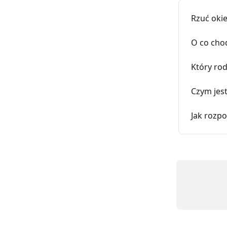
Rzuć oki
O co chod
Który rod
Czym jest
Jak rozp