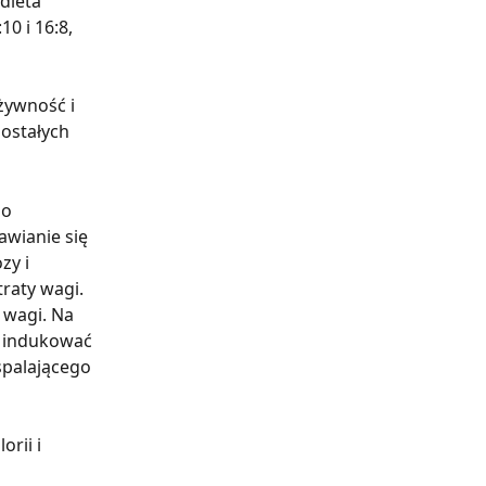
dieta 
0 i 16:8, 
żywność i 
ostałych 
o 
awianie się 
y i 
raty wagi. 
wagi. Na 
 indukować 
spalającego 
rii i 