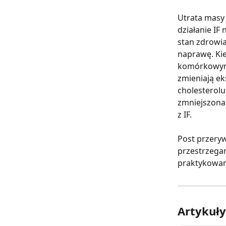
Utrata masy 
działanie IF
stan zdrowia
naprawę. Ki
komórkowym 
zmieniają ek
cholesterol
zmniejszona 
z IF.
Post przery
przestrzegan
praktykowany
Artykuł