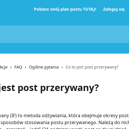
Pobierz swój plan postu TUTAJ!
Zaloguj się
kcje
FAQ
Ogólne pytania
Co to jest post przerywany?
 jest post przerywany?
any (IF) to metoda odżywiania, która obejmuje okresy postu
ka sposobów stosowania postu przerywanego. Należą do nich 