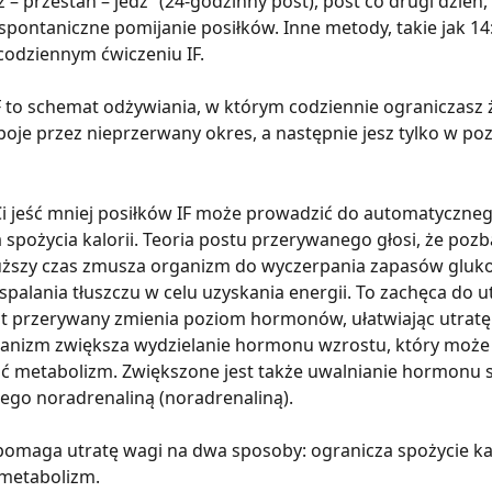
 – przestań – jedz” (24-godzinny post), post co drugi dzień, 
spontaniczne pomijanie posiłków. Inne metody, takie jak 14:1
codziennym ćwiczeniu IF.
 to schemat odżywiania, w którym codziennie ograniczasz 
oje przez nieprzerwany okres, a następnie jesz tylko w poz
i jeść mniej posiłków IF może prowadzić do automatyczneg
 spożycia kalorii. Teoria postu przerywanego głosi, że pozb
łuższy czas zmusza organizm do wyczerpania zapasów glukoz
spalania tłuszczu w celu uzyskania energii. To zachęca do ut
t przerywany zmienia poziom hormonów, ułatwiając utratę 
ganizm zwiększa wydzielanie hormonu wzrostu, który może
ać metabolizm. Zwiększone jest także uwalnianie hormonu 
ego noradrenaliną (noradrenaliną).
omaga utratę wagi na dwa sposoby: ogranicza spożycie kalo
 metabolizm.