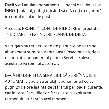
Dacă v-ați anulat abonamentul lunar și decideți să vă 
ÎNNOIȚI planul, puteți oricând să o faceți cu ușurință 
în contul de plan de post:
Accesați: PROFIL => CONT DE PIERDERE în greutate 
=> EDITARE => EXTINDERE PLANUL DE DIETA
Vă rugăm să rețineți că toate planurile noastre de 
abonament sunt recurente - asta înseamnă că, dacă 
nu anulați abonamentul pentru Serviciile alese, 
acesta se va reînnoi automat.
DACĂ NU DORIȚI CA SERVICIUL SĂ SE REÎNNOIȘTE 
AUTOMAT, trebuie să anulați abonamentul cu cel 
puțin 24 de ore înainte de sfârșitul perioadei curente, 
caz în care, Serviciile vor fi reziliate la expirarea 
termenului curent în acel moment.