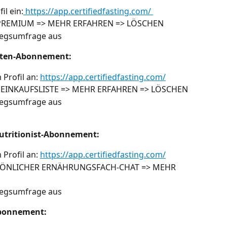
il ein:
 https://app.certifiedfasting.com/ 
HR PREMIUM => MEHR ERFAHREN => LÖSCHEN
tiegsumfrage aus
isten-Abonnement:
Profil an: 
https://app.certifiedfasting.com/
RE EINKAUFSLISTE => MEHR ERFAHREN => LÖSCHEN
tiegsumfrage aus
Nutritionist-Abonnement:
Profil an: 
https://app.certifiedfasting.com/
ERSÖNLICHER ERNÄHRUNGSFACH-CHAT => MEHR 
tiegsumfrage aus
Abonnement: