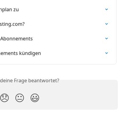
enplan zu
asting.com?
an-Abonnements
nnements kündigen
 deine Frage beantwortet?
😞
😐
😃